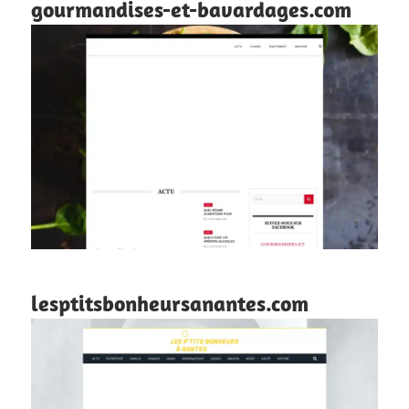
gourmandises-et-bavardages.com
lesptitsbonheursanantes.com