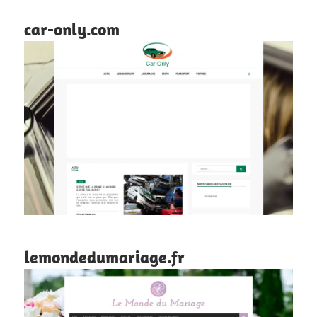
car-only.com
lemondedumariage.fr