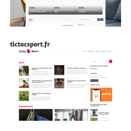
tictacsport.fr