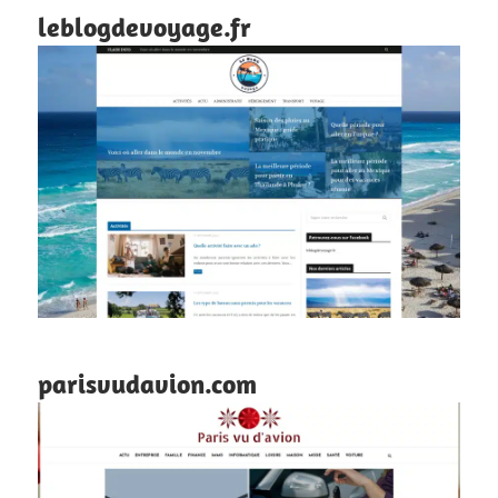
leblogdevoyage.fr
parisvudavion.com