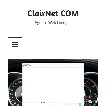
Skip
to
ClairNet COM
content
Agence Web Limoges