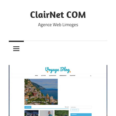
Skip
to
ClairNet COM
content
Agence Web Limoges