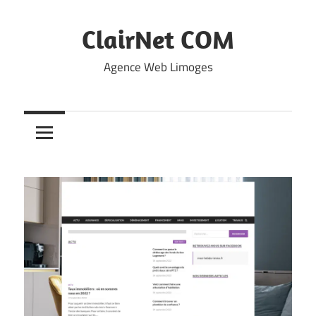
Skip
to
ClairNet COM
content
Agence Web Limoges