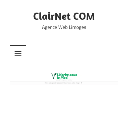
Skip
to
ClairNet COM
content
Agence Web Limoges